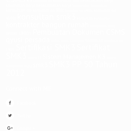
k3
Kesehatan dan Keselamatan Kerja
kebijakan k3
keselamatan kerja
kesehatan kerja
konstruksi
konsultan
konsultan iso
konsultan iso
konsultan iso 9001
konsultan iso 14001
konsultan smk3
45001
konsultasi
kontraktor
kontraktor bangun rumah
manajemen risiko
Pembuatan Dokumen CSMS
ohsas 18001
qyusi persada
Sertifikasi
risiko
risiko pekerjaan
sertifikasi iso
Sertifikasi SMK3
Sertifikat
14001
SMK3
Sistem Manajemen K3
sistem
sistem k3
SMK3 PP 50 Tahun
smk3
manajemen mutu
2012
Connect with ME
Facebook
Twitter
Google +