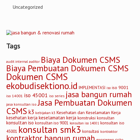
Uncategorized
Tags
Biaya Dokumen CSMS
audit internal
auditor
Biaya Pembuatan Dokumen CSMS
Dokumen CSMS
ekobudisektiono.id
iso 9001
IMPLEMENTASI
iso
jasa bangun rumah
iso 45001
iso 14001
iso series
Jasa Pembuatan Dokumen
jasa konsultan iso
CSMS
k3
Kesehatan dan Keselamatan Kerja
kebijakan k3
keselamatan kerja
kesehatan kerja
konstruksi
konsultan
konsultan iso
konsultan iso
konsultan iso 9001
konsultan iso 14001
konsultan smk3
45001
konsultasi
kontraktor
kontraktor bangun rumah
manajemen risiko