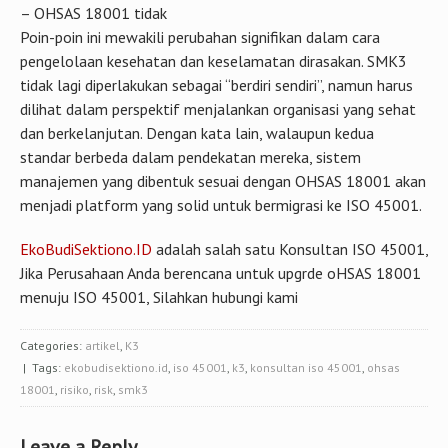
– OHSAS 18001 tidak
Poin-poin ini mewakili perubahan signifikan dalam cara
pengelolaan kesehatan dan keselamatan dirasakan. SMK3
tidak lagi diperlakukan sebagai “berdiri sendiri”, namun harus
dilihat dalam perspektif menjalankan organisasi yang sehat
dan berkelanjutan. Dengan kata lain, walaupun kedua
standar berbeda dalam pendekatan mereka, sistem
manajemen yang dibentuk sesuai dengan OHSAS 18001 akan
menjadi platform yang solid untuk bermigrasi ke ISO 45001.
EkoBudiSektiono.ID
adalah salah satu Konsultan ISO 45001,
Jika Perusahaan Anda berencana untuk upgrde oHSAS 18001
menuju ISO 45001, Silahkan hubungi kami
Categories:
artikel
,
K3
| Tags:
ekobudisektiono.id
,
iso 45001
,
k3
,
konsultan iso 45001
,
ohsas
18001
,
risiko
,
risk
,
smk3
Leave a Reply