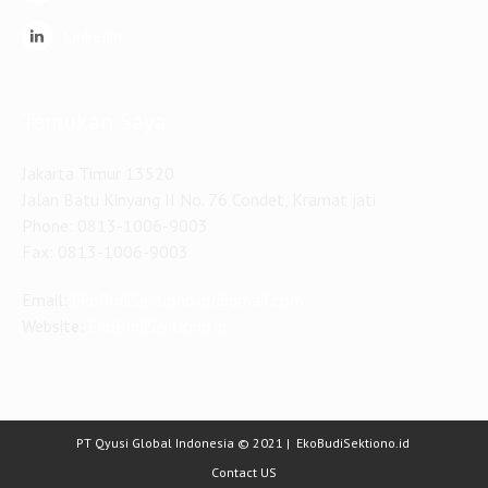
Linkedin
Temukan Saya
Jakarta Timur 13520
Jalan Batu Kinyang II No. 76 Condet, Kramat jati
Phone: 0813-1006-9003
Fax: 0813-1006-9003
Email:
EkoBudiSektiono.id@gmail.com
Website:
EkoBudiSektiono.id
PT Qyusi Global Indonesia © 2021 |
EkoBudiSektiono.id
Contact US