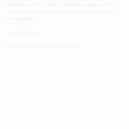
menentukan Partner Bisnis. Kami memberi jaminan 100%
validitas dan profesional sistem kerja atas layanan yang
kami tawarkan.
Yuk kita Ngobrol
0822-98867-8232 / 0813-1006-9003
Tags
Biaya Dokumen CSMS
audit internal
auditor
Biaya Pembuatan Dokumen CSMS
Dokumen CSMS
ekobudisektiono.id
iso 9001
IMPLEMENTASI
iso
jasa bangun rumah
iso 45001
iso 14001
iso series
Jasa Pembuatan Dokumen
jasa konsultan iso
CSMS