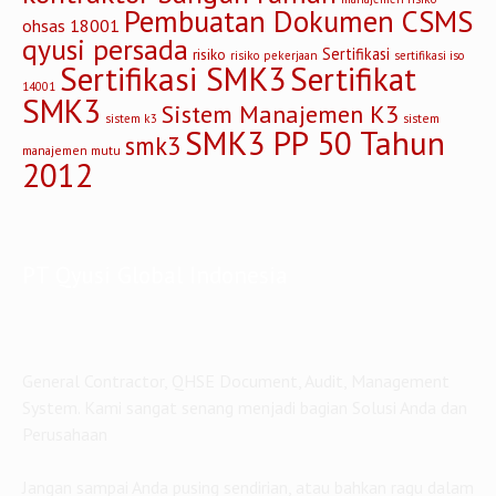
Pembuatan Dokumen CSMS
ohsas 18001
qyusi persada
Sertifikasi
risiko
risiko pekerjaan
sertifikasi iso
Sertifikasi SMK3
Sertifikat
14001
SMK3
Sistem Manajemen K3
sistem
sistem k3
SMK3 PP 50 Tahun
smk3
manajemen mutu
2012
PT Qyusi Global Indonesia
General Contractor, QHSE Document, Audit, Management
System. Kami sangat senang menjadi bagian Solusi Anda dan
Perusahaan
Jangan sampai Anda pusing sendirian, atau bahkan ragu dalam