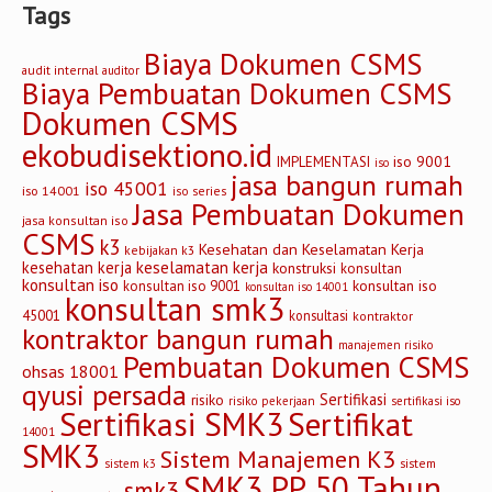
Tags
Biaya Dokumen CSMS
audit internal
auditor
Biaya Pembuatan Dokumen CSMS
Dokumen CSMS
ekobudisektiono.id
iso 9001
IMPLEMENTASI
iso
jasa bangun rumah
iso 45001
iso 14001
iso series
Jasa Pembuatan Dokumen
jasa konsultan iso
CSMS
k3
Kesehatan dan Keselamatan Kerja
kebijakan k3
keselamatan kerja
kesehatan kerja
konstruksi
konsultan
konsultan iso
konsultan iso
konsultan iso 9001
konsultan iso 14001
konsultan smk3
45001
konsultasi
kontraktor
kontraktor bangun rumah
manajemen risiko
Pembuatan Dokumen CSMS
ohsas 18001
qyusi persada
Sertifikasi
risiko
risiko pekerjaan
sertifikasi iso
Sertifikasi SMK3
Sertifikat
14001
SMK3
Sistem Manajemen K3
sistem
sistem k3
SMK3 PP 50 Tahun
smk3