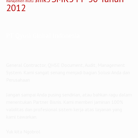
manajemen mutu
2012
PT Qyusi Global Indonesia
General Contractor, QHSE Document, Audit, Management
System. Kami sangat senang menjadi bagian Solusi Anda dan
Perusahaan
Jangan sampai Anda pusing sendirian, atau bahkan ragu dalam
menentukan Partner Bisnis. Kami memberi jaminan 100%
validitas dan profesional sistem kerja atas layanan yang
kami tawarkan.
Yuk kita Ngobrol