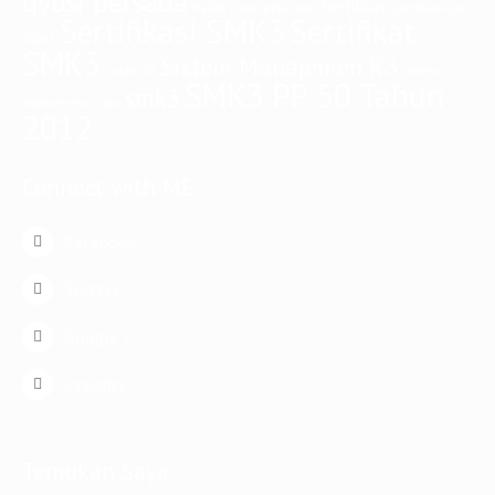
qyusi persada
Sertifikasi
risiko
risiko pekerjaan
sertifikasi iso
Sertifikasi SMK3
Sertifikat
14001
SMK3
Sistem Manajemen K3
sistem
sistem k3
SMK3 PP 50 Tahun
smk3
manajemen mutu
2012
Connect with ME
Facebook
Twitter
Google +
Linkedin
Temukan Saya