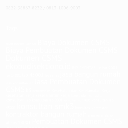
0822-98867-8232 / 0813-1006-9003
Tags
Biaya Dokumen CSMS
audit internal
auditor
Biaya Pembuatan Dokumen CSMS
Dokumen CSMS
ekobudisektiono.id
iso 9001
IMPLEMENTASI
iso
jasa bangun rumah
iso 45001
iso 14001
iso series
Jasa Pembuatan Dokumen
jasa konsultan iso
CSMS
k3
Kesehatan dan Keselamatan Kerja
kebijakan k3
keselamatan kerja
kesehatan kerja
konstruksi
konsultan
konsultan iso
konsultan iso
konsultan iso 9001
konsultan iso 14001
konsultan smk3
45001
konsultasi
kontraktor
kontraktor bangun rumah
manajemen risiko
Pembuatan Dokumen CSMS
ohsas 18001