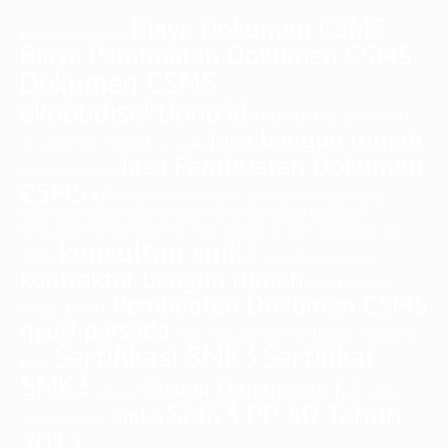
Dokumen CSMS
ekobudisektiono.id
iso 9001
IMPLEMENTASI
iso
jasa bangun rumah
iso 45001
iso 14001
iso series
Jasa Pembuatan Dokumen
jasa konsultan iso
CSMS
k3
Kesehatan dan Keselamatan Kerja
kebijakan k3
keselamatan kerja
kesehatan kerja
konstruksi
konsultan
konsultan iso
konsultan iso
konsultan iso 9001
konsultan iso 14001
konsultan smk3
45001
konsultasi
kontraktor
kontraktor bangun rumah
manajemen risiko
Pembuatan Dokumen CSMS
ohsas 18001
qyusi persada
Sertifikasi
risiko
risiko pekerjaan
sertifikasi iso
Sertifikasi SMK3
Sertifikat
14001
SMK3
Sistem Manajemen K3
sistem
sistem k3
SMK3 PP 50 Tahun
smk3
manajemen mutu
2012
Connect with ME