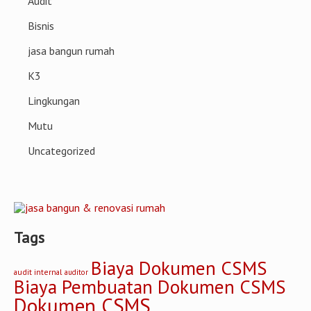
K3
Lingkungan
Mutu
Uncategorized
Tags
Biaya Dokumen CSMS
audit internal
auditor
Biaya Pembuatan Dokumen CSMS
Dokumen CSMS
ekobudisektiono.id
iso 9001
IMPLEMENTASI
iso
jasa bangun rumah
iso 45001
iso 14001
iso series