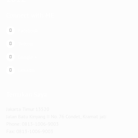
Facebook
Twitter
Google +
Linkedin
Temukan Saya
Jakarta Timur 13520
Jalan Batu Kinyang II No. 76 Condet, Kramat jati
Phone: 0813-1006-9003
Fax: 0813-1006-9003
Email:
EkoBudiSektiono.id@gmail.com
Website:
EkoBudiSektiono.id