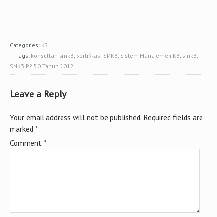
Categories:
K3
| Tags:
konsultan smk3
,
Sertifikasi SMK3
,
Sistem Manajemen K3
,
smk3
,
SMK3 PP 50 Tahun 2012
Leave a Reply
Your email address will not be published.
Required fields are
marked
*
Comment
*
Name
*
Email
*