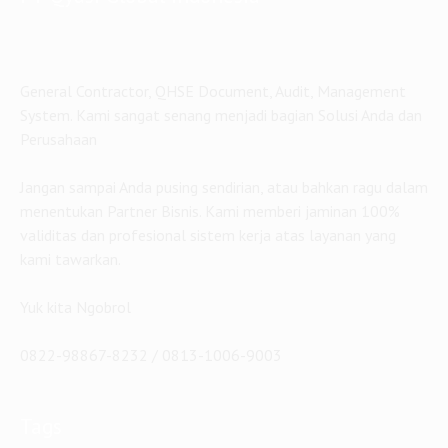
General Contractor, QHSE Document, Audit, Management
System. Kami sangat senang menjadi bagian Solusi Anda dan
Perusahaan
Jangan sampai Anda pusing sendirian, atau bahkan ragu dalam
menentukan Partner Bisnis. Kami memberi jaminan 100%
validitas dan profesional sistem kerja atas layanan yang
kami tawarkan.
Yuk kita Ngobrol
0822-98867-8232 / 0813-1006-9003
Tags
Biaya Dokumen CSMS
audit internal
auditor
Biaya Pembuatan Dokumen CSMS