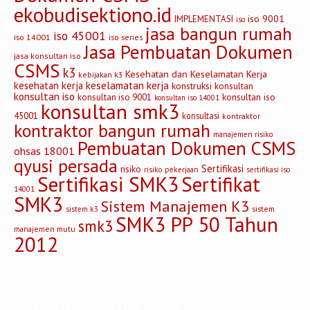
Jasa Pembuatan Dokumen
jasa konsultan iso
CSMS
k3
Kesehatan dan Keselamatan Kerja
kebijakan k3
keselamatan kerja
kesehatan kerja
konstruksi
konsultan
konsultan iso
konsultan iso
konsultan iso 9001
konsultan iso 14001
konsultan smk3
45001
konsultasi
kontraktor
kontraktor bangun rumah
manajemen risiko
Pembuatan Dokumen CSMS
ohsas 18001
qyusi persada
Sertifikasi
risiko
risiko pekerjaan
sertifikasi iso
Sertifikasi SMK3
Sertifikat
14001
SMK3
Sistem Manajemen K3
sistem
sistem k3
SMK3 PP 50 Tahun
smk3
manajemen mutu
2012
PT Qyusi Global Indonesia