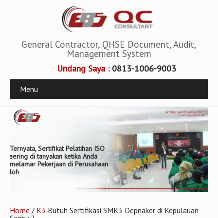
General Contractor, QHSE Document, Audit,
Management System
Undang Saya :
0813-1006-9003
Menu
General Contractor, QHSE
Document, Audit, Management
System
Home
/
K3
Butuh Sertifikasi SMK3 Depnaker di Kepulauan
Seribu ?
Butuh Sertifikasi SMK3 Depnaker di