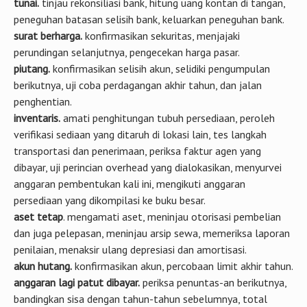
tunai.
tinjau rekonsiliasi bank, hitung uang kontan di tangan,
peneguhan batasan selisih bank, keluarkan peneguhan bank.
surat berharga.
konfirmasikan sekuritas, menjajaki
perundingan selanjutnya, pengecekan harga pasar.
piutang.
konfirmasikan selisih akun, selidiki pengumpulan
berikutnya, uji coba perdagangan akhir tahun, dan jalan
penghentian.
inventaris.
amati penghitungan tubuh persediaan, peroleh
verifikasi sediaan yang ditaruh di lokasi lain, tes langkah
transportasi dan penerimaan, periksa faktur agen yang
dibayar, uji perincian overhead yang dialokasikan, menyurvei
anggaran pembentukan kali ini, mengikuti anggaran
persediaan yang dikompilasi ke buku besar.
aset tetap
. mengamati aset, meninjau otorisasi pembelian
dan juga pelepasan, meninjau arsip sewa, memeriksa laporan
penilaian, menaksir ulang depresiasi dan amortisasi.
akun hutang.
konfirmasikan akun, percobaan limit akhir tahun.
anggaran lagi patut dibayar.
periksa penuntas-an berikutnya,
bandingkan sisa dengan tahun-tahun sebelumnya, total