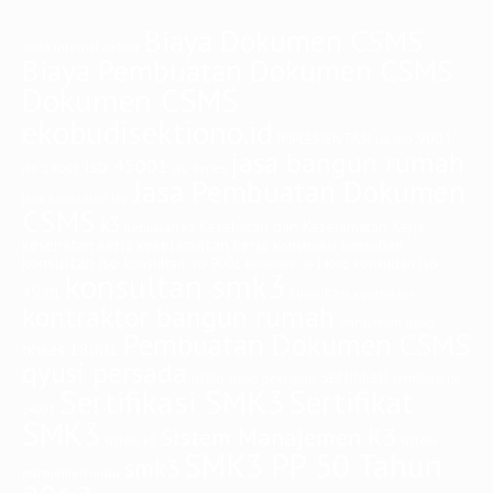
Biaya Dokumen CSMS
audit internal
auditor
Biaya Pembuatan Dokumen CSMS
Dokumen CSMS
ekobudisektiono.id
iso 9001
IMPLEMENTASI
iso
jasa bangun rumah
iso 45001
iso 14001
iso series
Jasa Pembuatan Dokumen
jasa konsultan iso
CSMS
k3
Kesehatan dan Keselamatan Kerja
kebijakan k3
keselamatan kerja
kesehatan kerja
konstruksi
konsultan
konsultan iso
konsultan iso
konsultan iso 9001
konsultan iso 14001
konsultan smk3
45001
konsultasi
kontraktor
kontraktor bangun rumah
manajemen risiko
Pembuatan Dokumen CSMS
ohsas 18001
qyusi persada
Sertifikasi
risiko
risiko pekerjaan
sertifikasi iso
Sertifikasi SMK3
Sertifikat
14001
SMK3
Sistem Manajemen K3
sistem
sistem k3
SMK3 PP 50 Tahun
smk3
manajemen mutu