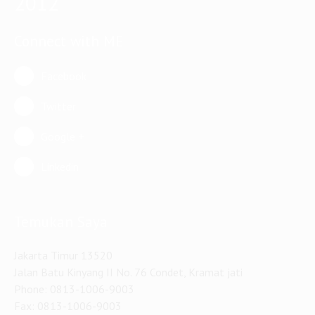
2012
Connect with ME
Facebook
Twitter
Google +
Linkedin
Temukan Saya
Jakarta Timur 13520
Jalan Batu Kinyang II No. 76 Condet, Kramat jati
Phone: 0813-1006-9003
Fax: 0813-1006-9003