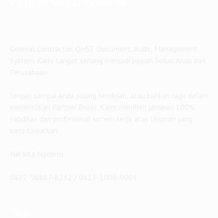
PT Qyusi Global Indonesia
General Contractor, QHSE Document, Audit, Management
System. Kami sangat senang menjadi bagian Solusi Anda dan
Perusahaan
Jangan sampai Anda pusing sendirian, atau bahkan ragu dalam
menentukan Partner Bisnis. Kami memberi jaminan 100%
validitas dan profesional sistem kerja atas layanan yang
kami tawarkan.
Yuk kita Ngobrol
0822-98867-8232 / 0813-1006-9003
Tags