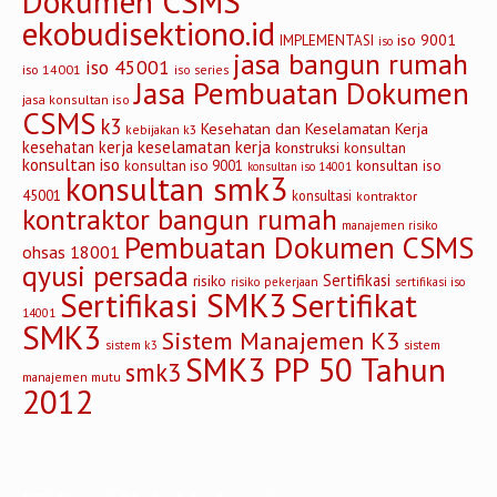
Dokumen CSMS
ekobudisektiono.id
iso 9001
IMPLEMENTASI
iso
jasa bangun rumah
iso 45001
iso 14001
iso series
Jasa Pembuatan Dokumen
jasa konsultan iso
CSMS
k3
Kesehatan dan Keselamatan Kerja
kebijakan k3
keselamatan kerja
kesehatan kerja
konstruksi
konsultan
konsultan iso
konsultan iso
konsultan iso 9001
konsultan iso 14001
konsultan smk3
45001
konsultasi
kontraktor
kontraktor bangun rumah
manajemen risiko
Pembuatan Dokumen CSMS
ohsas 18001
qyusi persada
Sertifikasi
risiko
risiko pekerjaan
sertifikasi iso
Sertifikasi SMK3
Sertifikat
14001
SMK3
Sistem Manajemen K3
sistem
sistem k3
SMK3 PP 50 Tahun
smk3
manajemen mutu
2012