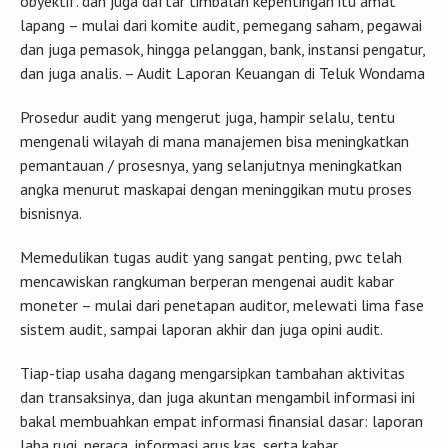
obyektif. dan juga daftar timbalan kepentingan itu amat
lapang – mulai dari komite audit, pemegang saham, pegawai
dan juga pemasok, hingga pelanggan, bank, instansi pengatur,
dan juga analis. – Audit Laporan Keuangan di Teluk Wondama
Prosedur audit yang mengerut juga, hampir selalu, tentu
mengenali wilayah di mana manajemen bisa meningkatkan
pemantauan / prosesnya, yang selanjutnya meningkatkan
angka menurut maskapai dengan meninggikan mutu proses
bisnisnya.
Memedulikan tugas audit yang sangat penting, pwc telah
mencawiskan rangkuman berperan mengenai audit kabar
moneter – mulai dari penetapan auditor, melewati lima fase
sistem audit, sampai laporan akhir dan juga opini audit.
Tiap-tiap usaha dagang mengarsipkan tambahan aktivitas
dan transaksinya, dan juga akuntan mengambil informasi ini
bakal membuahkan empat informasi finansial dasar: laporan
laba rugi, neraca, informasi arus kas, serta kabar